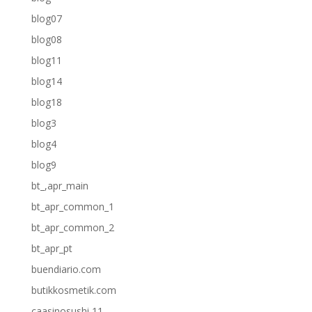
blog07
blog08
blog11
blog14
blog18
blog3
blog4
blog9
bt_,apr_main
bt_apr_common_1
bt_apr_common_2
bt_apr_pt
buendiario.com
butikkosmetik.com
caasinosushi 11