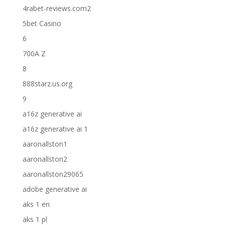
4rabet-reviews.com2
5bet Casino
6
700A Z
8
888starz.us.org
9
a16z generative ai
a16z generative ai 1
aaronallston1
aaronallston2
aaronallston29065
adobe generative ai
aks 1 en
aks 1 pl