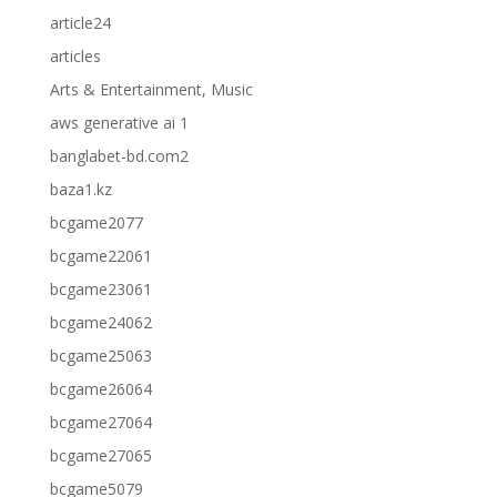
article24
articles
Arts & Entertainment, Music
aws generative ai 1
banglabet-bd.com2
baza1.kz
bcgame2077
bcgame22061
bcgame23061
bcgame24062
bcgame25063
bcgame26064
bcgame27064
bcgame27065
bcgame5079