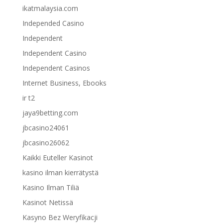
ikatmalaysia.com
Independed Casino
Independent
Independent Casino
Independent Casinos
Internet Business, Ebooks
ir t2
jaya9betting.com
jbcasino24061
jbcasino26062
Kaikki Euteller Kasinot
kasino ilman kierrätystä
Kasino Ilman Tiliä
Kasinot Netissä
Kasyno Bez Weryfikacji