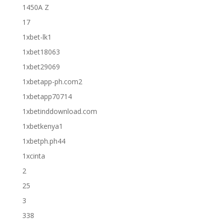
1450A Z
17
1xbet-lk1
1xbet18063
1xbet29069
1xbetapp-ph.com2
1xbetapp70714
1xbetinddownload.com
1xbetkenya1
1xbetph.ph44
1xcinta
2
25
3
338