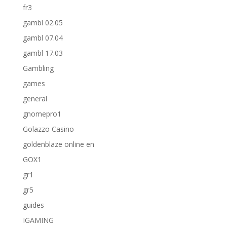
fr3
gambl 02.05
gambl 07.04
gambl 17.03
Gambling
games
general
gnomepro1
Golazzo Casino
goldenblaze online en
GOX1
gr1
gr5
guides
IGAMING