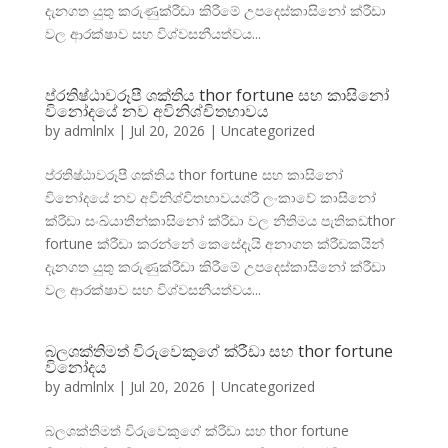
දැනගත යුතු කරුණුක්රීඩා කිරීමේ උපදෙස්කාසිනෝ ක්රීඩා
වල ආරක්ෂාව සහ විශ්වසනීයත්වය...
ප්රතිෂ්ඨාවරූපී ශක්තිය thor fortune සහ කාසිනෝ
විනෝදයේ නව අවිනිශ්චිතභාවය
by
admlnlx
|
Jul 20, 2026
|
Uncategorized
ප්රතිෂ්ඨාවරූපී ශක්තිය thor fortune සහ කාසිනෝ
විනෝදයේ නව අවිනිශ්චිතභාවයශ්රී ලංකාවේ කාසිනෝ
ක්රීඩා සංඛ්යාතීන්කාසිනෝ ක්රීඩා වල නීතිමය පැතිකඩthor
fortune ක්රීඩා කරන්නේ කෙසේදැයි අනාගත ක්රීඩකයින්
දැනගත යුතු කරුණුක්රීඩා කිරීමේ උපදෙස්කාසිනෝ ක්රීඩා
වල ආරක්ෂාව සහ විශ්වසනීයත්වය...
බලශක්තිමත් විරුවෙකුගේ ක්රීඩා සහ thor fortune
විනෝදය
by
admlnlx
|
Jul 20, 2026
|
Uncategorized
බලශක්තිමත් විරුවෙකුගේ ක්රීඩා සහ thor fortune