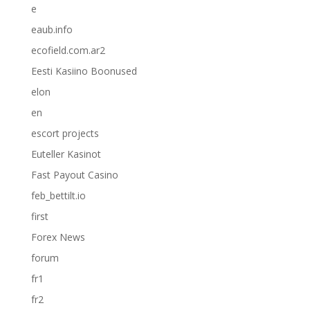
e
eaub.info
ecofield.com.ar2
Eesti Kasiino Boonused
elon
en
escort projects
Euteller Kasinot
Fast Payout Casino
feb_bettilt.io
first
Forex News
forum
fr1
fr2