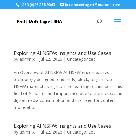
+353 (0)86 368 9063
brettmcentagart@outlook.com
Exploring AI NSFW: Insights and Use Cases
by
admlnlx
|
Jul 22, 2026
|
Uncategorized
An Overview of AI NSFW AI NSFW encompasses
technology designed to identify, block, or generate
NSFW material using machine learning techniques. This
field of AI has gained importance due to the increase in
digital media consumption and the need for content
moderation....
Exploring AI NSFW: Insights and Use Cases
by
admlnlx
|
Jul 22, 2026
|
Uncategorized